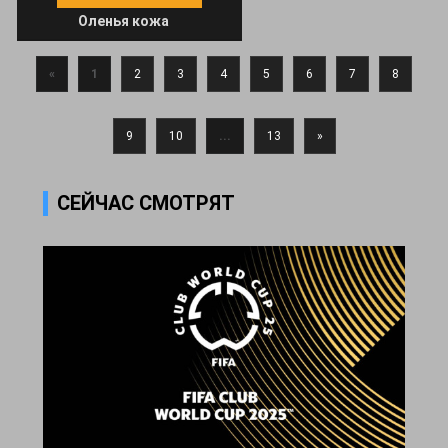
Оленья кожа
«
1
2
3
4
5
6
7
8
9
10
...
13
»
СЕЙЧАС СМОТРЯТ