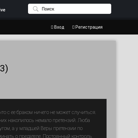
ive
Вход
Регистрация
3)
что с ее браком ничего не может случиться.
у них накопилось немало претензий. Люба
угом, а у младшей Веры претензии по
минать о предателе. Постоянный контроль