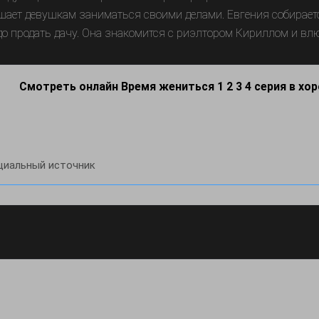
шает девушкам заниматься своими делами. Евгения собираетс
до продать дачу. Она знакомится с риэлтором Кириллом и вл
Смотреть онлайн Время жениться 1 2 3 4 серия в хо
иальный источник