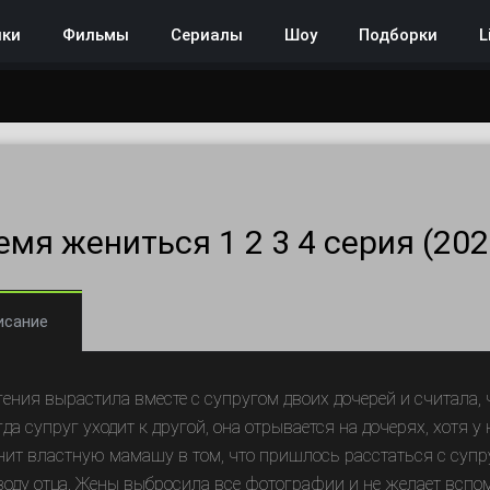
нки
Фильмы
Сериалы
Шоу
Подборки
L
емя жениться 1 2 3 4 серия (202
исание
гения вырастила вместе с супругом двоих дочерей и считала, 
гда супруг уходит к другой, она отрывается на дочерях, хотя 
нит властную мамашу в том, что пришлось расстаться с супр
воду отца. Жены выбросила все фотографии и не желает вспо