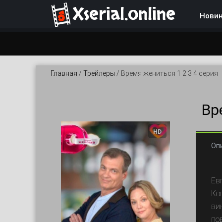
Xserial.online
Нови
Главная
/
Трейлеры
/
Время жениться 1 2 3 4 серия
Вр
HD
Оп
Ев
Ко
ви
по