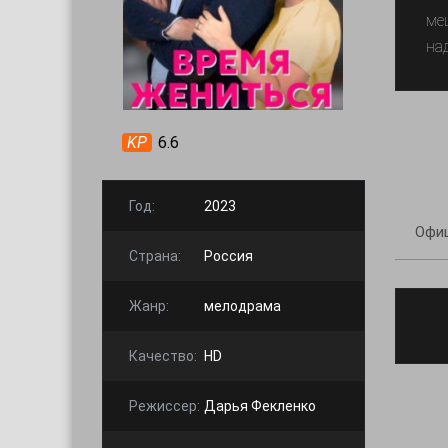
ме
на
KP
6.6
Год:
2023
Офиц
Страна:
Россия
Жанр:
мелодрама
Качество:
HD
Режиссер:
Дарья Фекленко