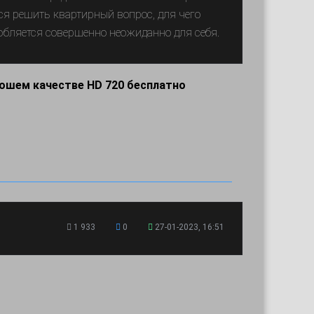
я решить квартирный вопрос, для чего
юбляется совершенно неожиданно для себя.
рошем качестве HD 720 бесплатно
1 933
0
27-01-2023, 16:51