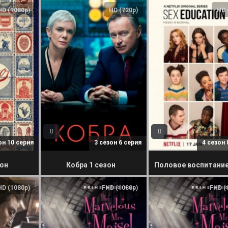
HD (1080p)
HD (720p)
HD 
он 10 серия
3 сезон 6 серия
4 сезон 
зон
Кобра 1 сезон
HD (1080p)
FHD (1080p)
FHD (