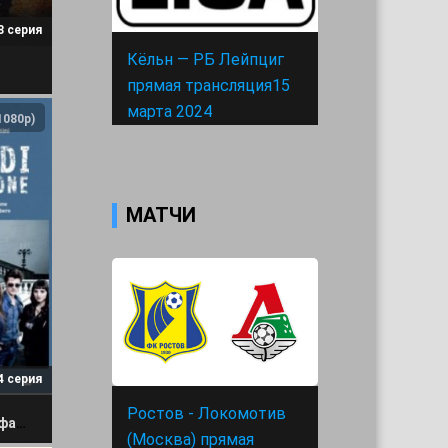
8 серия
Кёльн — РБ Лейпциг
прямая трансляция15
марта 2024
1080p)
МАТЧИ
4 серия
Ростов - Локомотив
Комиссариат Пиццофальконе 2 сезон
(Москва) прямая