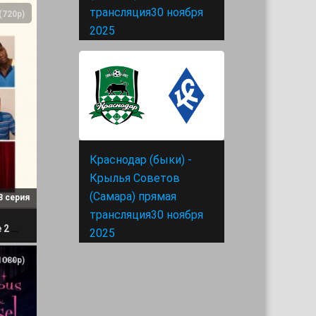
трансляция30 ноября
(720p)
2025
Краснодар (быки) -
Крылья Советов
(Самара) прямая
8 серия
трансляция30 ноября
Половое воспитание 2 сезон
2025
1080p)