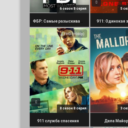
6 сезон 8 серия
5 се
ФБР: Самые разыскиваемые преступники
911: Одинокая 
FHD (1080p)
8 сезон 8 серия
3 се
911 служба спасения
Дела Майор