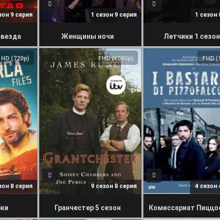
зон 9 серия
1 сезон 9 серия
1 сезон 
звезда
Женщины ночи
Летчики 1 сезон
HD (720p)
FHD (1080p)
FHD (
зон 8 серия
9 сезон 8 серия
4 сезон 
ки
Гранчестер 5 сезон