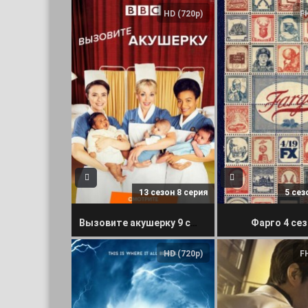
HD (720p)
F
13 сезон 8 серия
5 сез
Вызовите акушерку 9 сезон
Фарго 4 се
HD (720p)
F