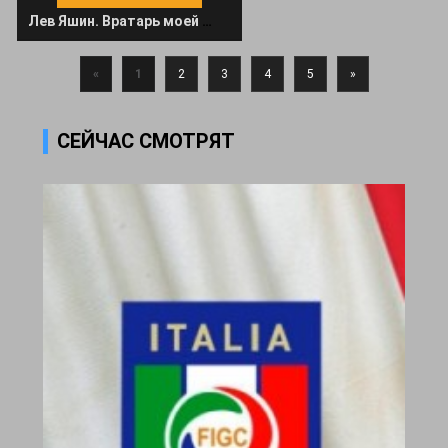
Лев Яшин. Вратарь моей мечты
«
1
2
3
4
5
»
СЕЙЧАС СМОТРЯТ