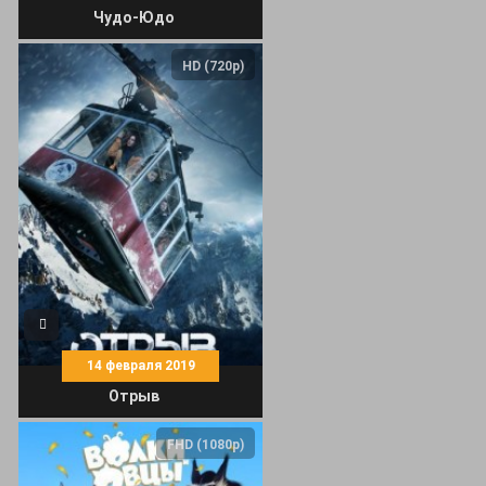
Чудо-Юдо
HD (720p)
14 февраля 2019
Отрыв
FHD (1080p)