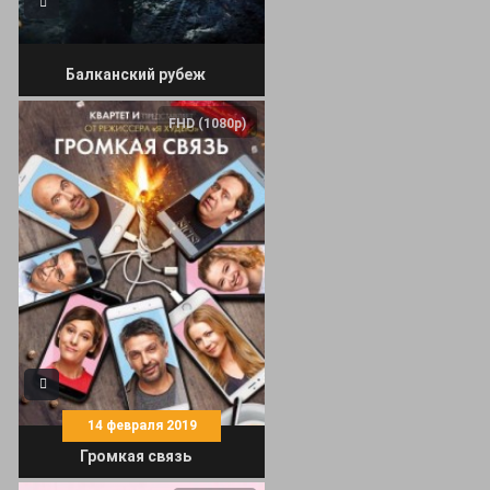
Балканский рубеж
FHD (1080p)
14 февраля 2019
Громкая связь