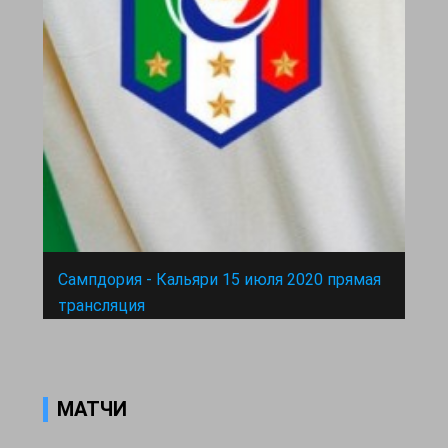
Сампдория - Кальяри 15 июля 2020 прямая
трансляция
МАТЧИ