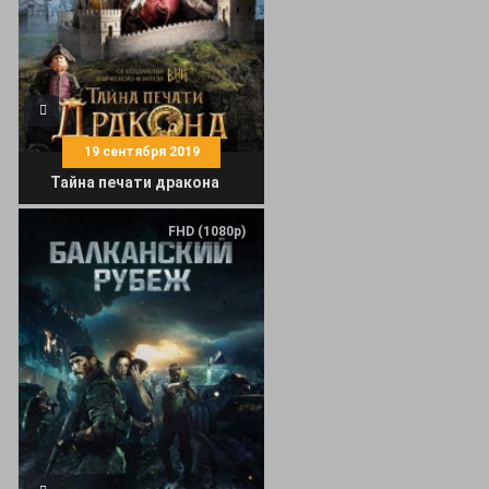
19 сентября 2019
Тайна печати дракона
FHD (1080p)