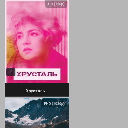
HD (720p)
Хрусталь
FHD (1080p)