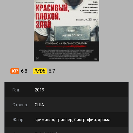
KP
6.8
IMDb
6.7
Год:
2019
Страна:
США
Жанр:
криминал, триллер, биография, драма