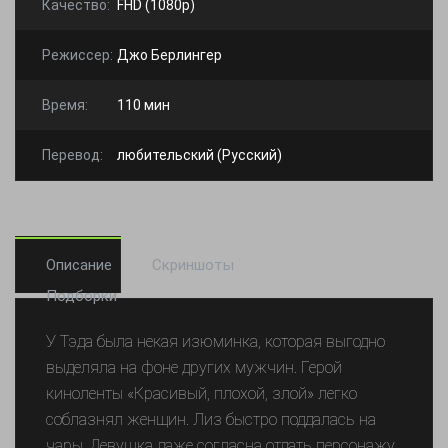
Качество:
FHD (1080p)
Режиссер:
Джо Берлингер
Время:
110 мин
Перевод:
любительский (Русский)
Описание
Скриншоты
Подборки
У Тэда была некая изюминка, которая выгодно
выделяла на фоне других мужчин. Герой
киноленты «Красивый, плохой, злой» легко
соблазнял женщин. Лиз быстро поддалась на
чары. Девушка даже согласна отдать персонажу