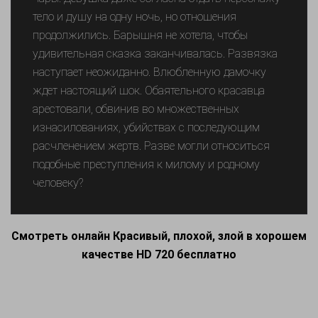
тело и душу на одну ночь, но отношения
продолжились. Барышня не хотела, чтобы
удивительная сказка заканчивалась. Развязка
наступает неожиданно. Влюбленную дамочку
ждет настоящий шок. Обаятельного красавца
арестовали, обвинив во множественных
изнасилованиях, убийствах с последующим
расчленением жертв. Разве могли относиться
подобные преступления к милому и родному
человеку?
Смотреть онлайн Красивый, плохой, злой в хорошем
качестве HD 720 бесплатно