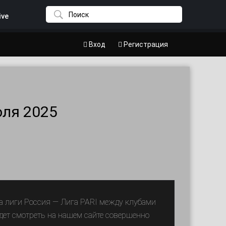
ive
Вход
Регистрация
юля 2025
ра лиги Россия — Лига PARI между клубами
дет смотреть на нашем сайте совершенно