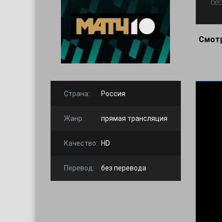
бе
Смотр
Страна:
Россия
Жанр:
прямая трансляция
Качество:
HD
Перевод:
без перевода