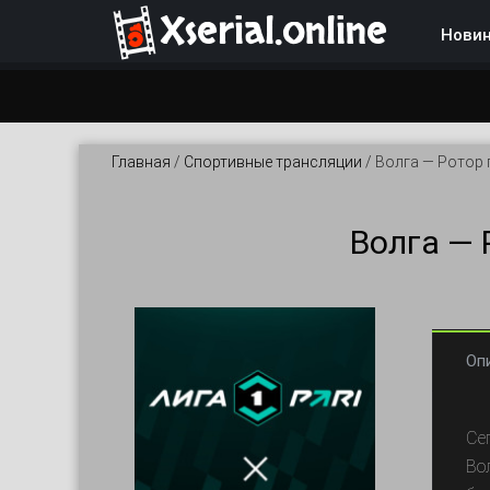
Xserial.online
Нови
Главная
/
Спортивные трансляции
/
Волга — Ротор 
Волга — 
Оп
Се
Во