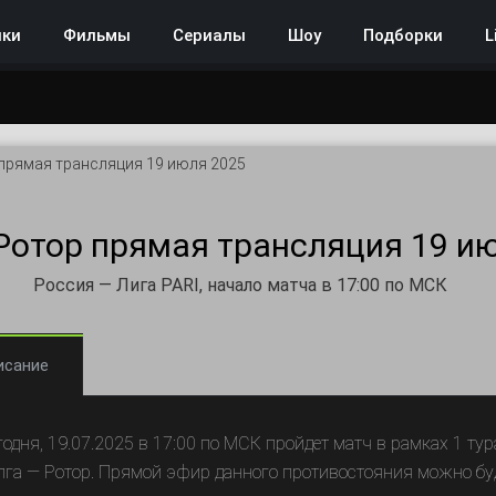
нки
Фильмы
Сериалы
Шоу
Подборки
L
прямая трансляция 19 июля 2025
Ротор прямая трансляция 19 и
Россия — Лига PARI, начало матча в 17:00 по МСК
исание
годня, 19.07.2025 в 17:00 по МСК пройдет матч в рамках 1 ту
лга — Ротор. Прямой эфир данного противостояния можно бу