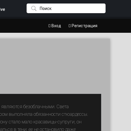
ive
Вход
Регистрация
е, являются безоблачными. Света
ором выполняла обязанности стюардессы.
ону стало мало красавицы-супруги, он
ться в тени, ее не остановило даже