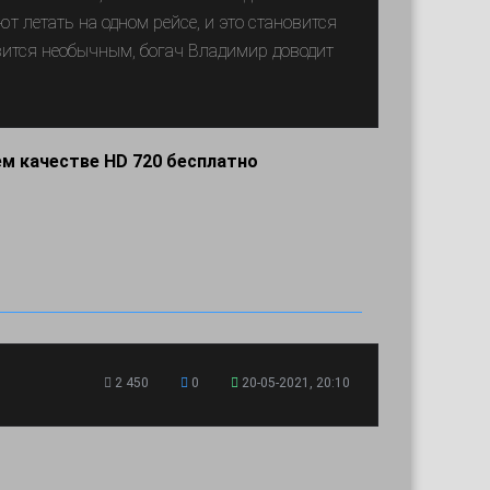
 летать на одном рейсе, и это становится
вится необычным, богач Владимир доводит
ем качестве HD 720 бесплатно
2 450
0
20-05-2021, 20:10