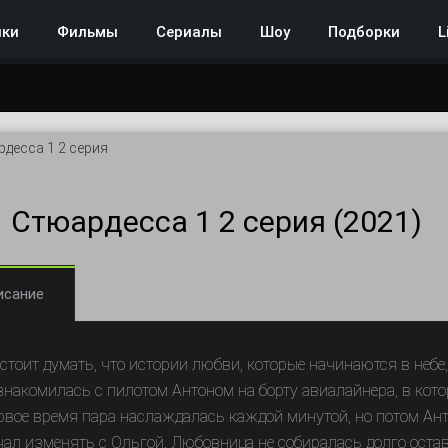
нки
Фильмы
Сериалы
Шоу
Подборки
L
десса 1 2 серия
Стюардесса 1 2 серия (2021)
исание
 стоит думать, что истории любви, которые начинаются в неб
знакомилась с пилотом Антоном на борту авиалайнера, в кот
рвое время пара наслаждалась каждой минутой, но потом Ант
чал изменять с Ольгой. Любовница не собиралась долго остава