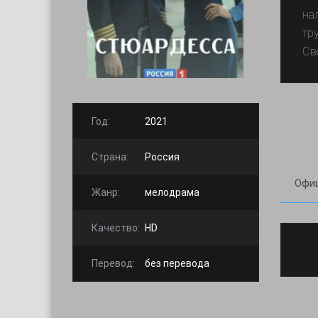
на
тр
Све
Год:
2021
Страна:
Россия
Офиц
Жанр:
мелодрама
Качество:
HD
Перевод:
без перевода