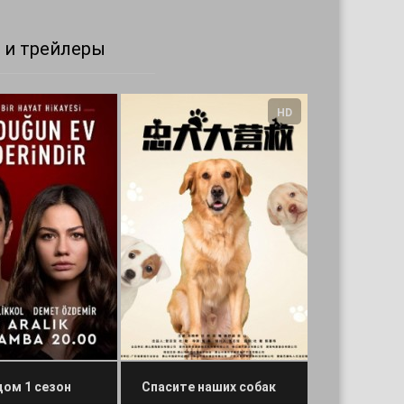
 и трейлеры
HD
дом 1 сезон
Спасите наших собак