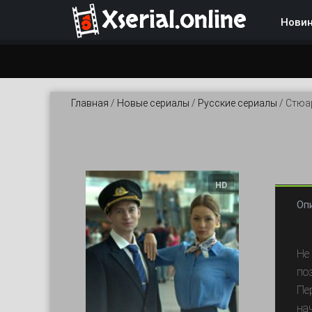
Xserial.online
Нови
Главная
/
Новые сериалы
/
Русские сериалы
/
Стюар
HD
Оп
Не
по
Пе
на