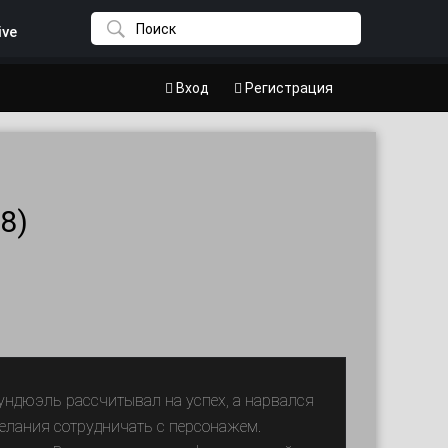
ive
Вход
Регистрация
8)
ндюэль рассчитывал на успех, а нарвался
желания сотрудничать с персонажем.