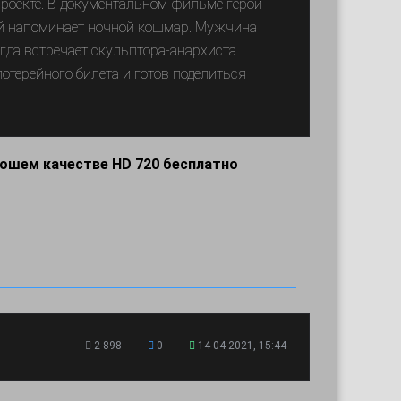
проекте. В документальном фильме герой
ей напоминает ночной кошмар. Мужчина
гда встречает скульптора-анархиста
отерейного билета и готов поделиться
рошем качестве HD 720 бесплатно
2 898
0
14-04-2021, 15:44