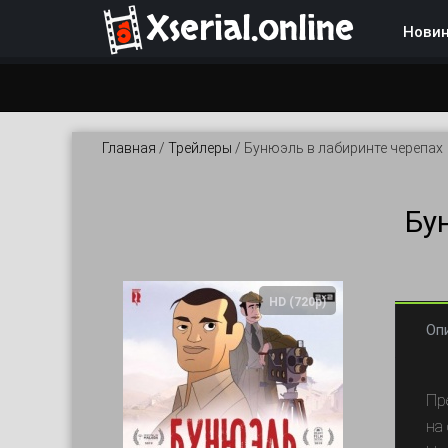
Xserial.online
Нови
Главная
/
Трейлеры
/
Бунюэль в лабиринте черепах
Бу
HD (720p)
Оп
Пр
на