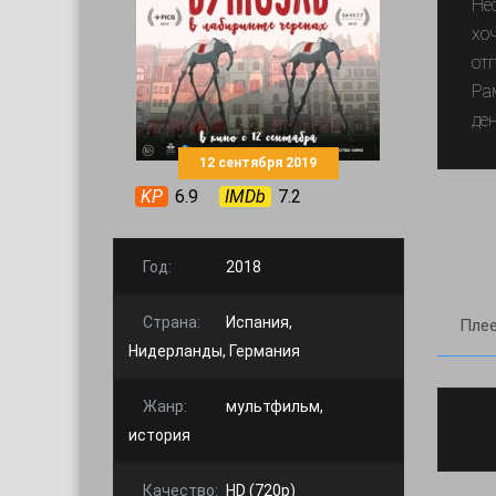
Не
хо
от
Ра
де
12 сентября 2019
KP
6.9
IMDb
7.2
Год:
2018
Страна:
Испания,
Плее
Нидерланды, Германия
Жанр:
мультфильм,
история
Качество:
HD (720p)