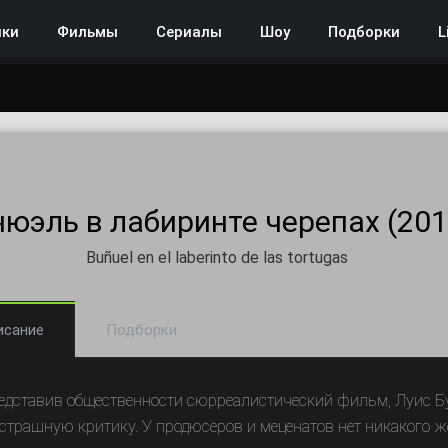
нки
Фильмы
Сериалы
Шоу
Подборки
L
нюэль в лабиринте черепах (201
Buñuel en el laberinto de las tortugas
исание
Подборки
едставив общественности сюрреалистический фильм, Луис Бу
 страшную критику. У продюсеров и меценатов нет никакого 