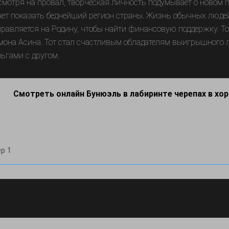
смотря на провал, творческая личность подумывает о новом 
чет показать беднейший регион страны. Жизнь обычных люд
правляется на Родину, чтобы найти финансовую поддержку. То
мона Асина. Тот стал счастливым обладателям выигрышного л
ньгами с другом.
Смотреть онлайн Бунюэль в лабиринте черепах в хо
р 1