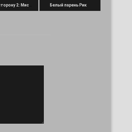
Шутки в сторону 2: Миссия в Майами
Белый парень Рик
в