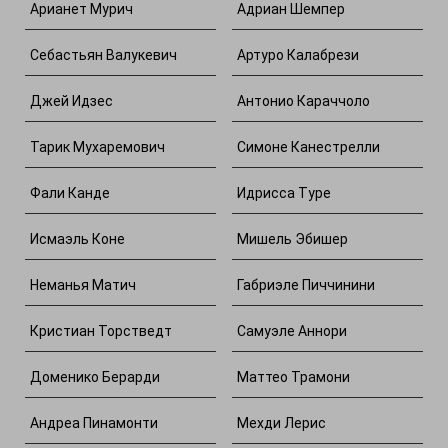
Арианет Мурич
Адриан Шемпер
Себастьян Валукевич
Артуро Калабрези
Джей Идзес
Антонио Караччоло
Тарик Мухаремович
Симоне Канестрелли
Фали Канде
Идрисса Туре
Исмаэль Коне
Мишель Эбишер
Неманья Матич
Габриэле Пиччинини
Кристиан Торстведт
Самуэле Аннори
Доменико Берарди
Маттео Трамони
Андреа Пинамонти
Мехди Лерис