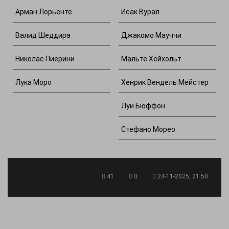
Арман Лорьенте
Исак Вурал
Валид Шеддира
Джакомо Мауччи
Николас Пиерини
Мальте Хёйхольт
Лука Моро
Хенрик Вендель Мейстер
Луи Бюффон
Стефано Морео
41
0
24-11-2025, 21:50