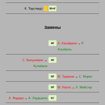
К. Торстведт
90+6'
Замены
А. Калабрези
→
Р.
46'
Альбиоль
С. Валукиевич
→
46'
Кулибали
М. Трамони
→
С. Морео
58'
М. Нзола
→
Х. Мейстер
58'
А. Фадера
→
А. Лаурьенте
61'