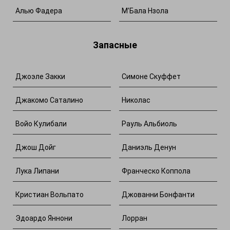
Алью Фадера
М’Бала Нзола
Запасные
Джоэле Закки
Симоне Скуффет
Джакомо Саталино
Николас
Войо Кулибали
Рауль Альбиоль
Джош Дойг
Даниэль Денун
Лука Липани
Франческо Коппола
Кристиан Вольпато
Джованни Бонфанти
Эдоардо Яннони
Лорран