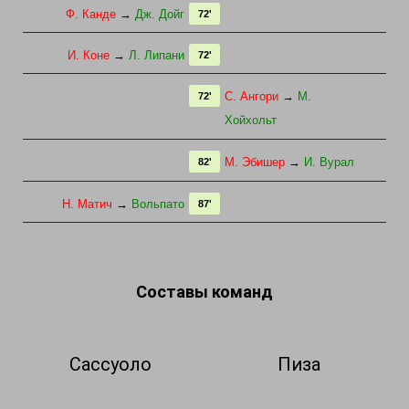
Ф. Канде
→
Дж. Дойг
72'
И. Коне
→
Л. Липани
72'
С. Ангори
→
М.
72'
Хойхольт
М. Эбишер
→
И. Вурал
82'
Н. Матич
→
Вольпато
87'
Составы команд
Сассуоло
Пиза