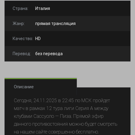
Страна:
Италия
Жанр:
прямая трансляция
Качество:
HD
Перевод:
без перевода
Описание
Сегодня, 24.11.2025 в 22:45 по МСК пройдет
матч в рамках 12 тура лиги Серия А между
клубами Сассуоло — Пиза. Прямой эфир
данного противостояния можно будет смотреть
на нашем сайте совершенно бесплатно.