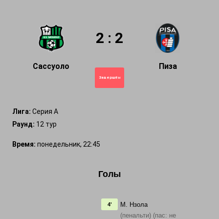
2 : 2
Сассуоло
Пиза
Завершён
Лига:
Серия А
Раунд:
12 тур
Время:
понедельник, 22:45
Голы
М. Нзола
4'
(пенальти) (пас: не