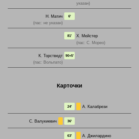
указан)
Н. Матич
6'
(пас: не указан)
Х. Мейстер
81'
(пас: С. Морео)
К. Торстведт
90+5'
(пас: Вольпато)
Карточки
А. Калабрези
24'
С. Валукиевич
36'
А. Джилаpдино
63'