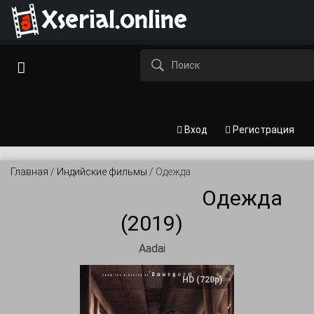
Xserial.online
Вход
Регистрация
Главная
/
Индийские фильмы
/
Одежда
Одежда
(2019)
Aadai
HD (720p)