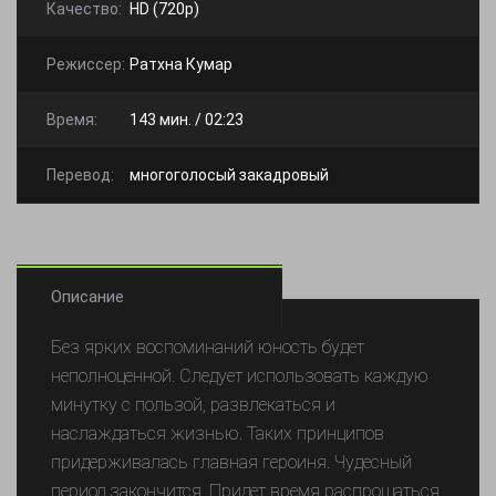
Качество:
HD (720p)
Режиссер:
Ратхна Кумар
Время:
143 мин. / 02:23
Перевод:
многоголосый закадровый
Описание
Без ярких воспоминаний юность будет
неполноценной. Следует использовать каждую
минутку с пользой, развлекаться и
наслаждаться жизнью. Таких принципов
придерживалась главная героиня. Чудесный
период закончится. Придет время распрощаться