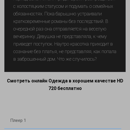
с холостяцким статусом и подумать о семейных
обязанностях. Пока барышню устраивали
кратковременные романы без последствий. В
очередной раз она отправляется на веселую
вечеринку. Девушка не представляла, к чему
приведет поступок. Наутро красотка приходит в
сознание без платья, не представляя, как попала
в заброшенный дом. Что же случилось?
Смотреть онлайн Одежда в хорошем качестве HD
720 бесплатно
Плеер 1