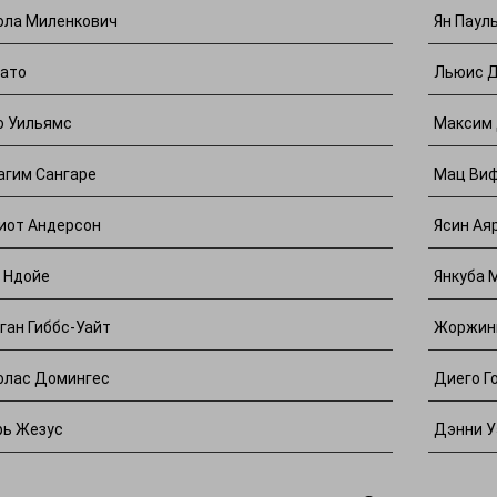
ола Миленкович
Ян Паул
ато
Льюис 
о Уильямс
Максим 
агим Сангаре
Мац Ви
иот Андерсон
Ясин Ая
 Ндойе
Янкуба 
ган Гиббс-Уайт
Жоржин
олас Домингес
Диего Г
рь Жезус
Дэнни У