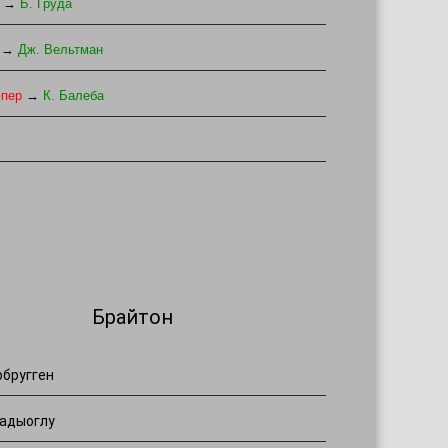
→
Б. Груда
→
Дж. Вельтман
юпер
→
К. Балеба
Брайтон
рбругген
адыоглу