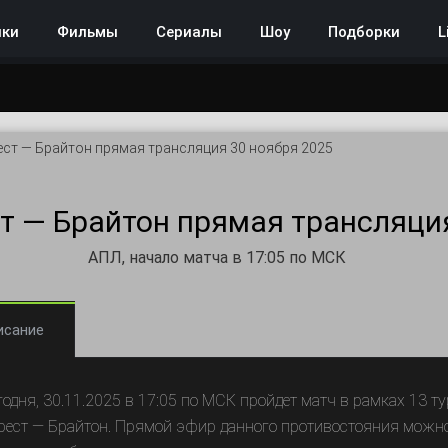
нки
Фильмы
Сериалы
Шоу
Подборки
L
ст — Брайтон прямая трансляция 30 ноября 2025
т — Брайтон прямая трансляция
АПЛ, начало матча в 17:05 по МСК
исание
годня, 30.11.2025 в 17:05 по МСК пройдет матч в рамках 13 
рест — Брайтон. Прямой эфир данного противостояния можно 