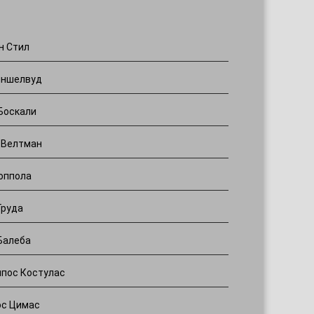
н Стил
иншелвуд
Боскали
 Велтман
оппола
Груда
Балеба
пос Костулас
ос Цимас