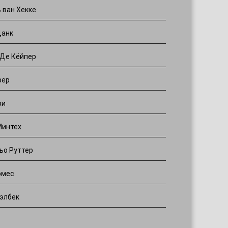
ь ван Хекке
Данк
Де Кёйпер
фер
ри
Минтех
ьо Руттер
омес
элбек