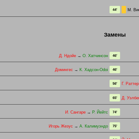
М. В
44'
Замены
Д. Ндойе
→
О. Хатчинсон
46'
Домингес
→
К. Хадсон-Оdoi
46'
Г. Раттер
56'
Д. Уэлбе
65'
И. Сангаре
→
Р. Йейтс
74'
Игорь Жезус
→
А. Калимуэндо
75'