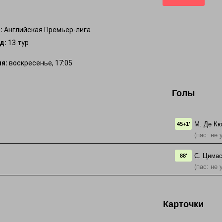
:
Английская Премьер-лига
д:
13 тур
я:
воскресенье, 17:05
Голы
М. Де К
45+1'
(пас: не 
С. Цима
88'
(пас: не 
Карточки