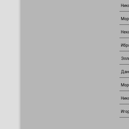
Ник
Мор
Нек
Ибр
Элл
Дан
Мор
Ник
Иго