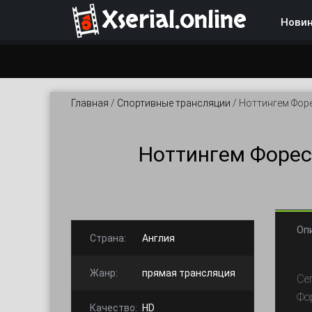
Xserial.online
Нови
Главная
/
Спортивные трансляции
/
Ноттингем Форе
Ноттингем Форес
Оп
Страна:
Англия
Жанр:
прямая трансляция
Се
Фо
Качество:
HD