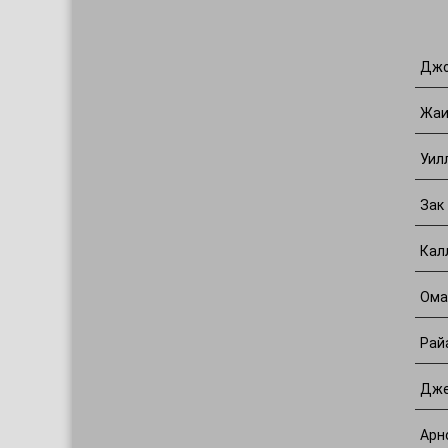
Джо
Жаи
Уил
Зак
Кал
Ома
Рай
Дже
Арн