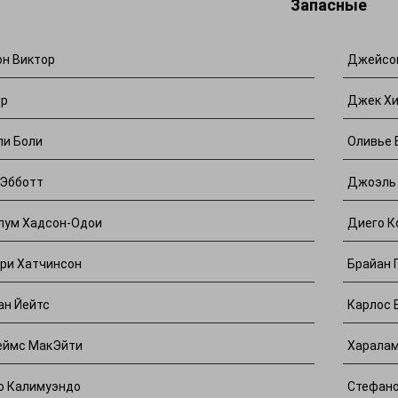
Запасные
н Виктор
Джейсо
р
Джек Х
ли Боли
Оливье 
 Эбботт
Джоэль
лум Хадсон-Одои
Диего К
ри Хатчинсон
Брайан 
ан Йейтс
Карлос 
ймс МакЭйти
Харалам
о Калимуэндо
Стефан