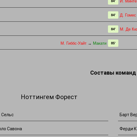
Й. Минте
84'
Д. Гомес
84'
М. Де К
84'
М. Гиббс-Уайт
→
Макати
85'
Составы команд
Ноттингем Форест
 Сельс
Барт Ве
оло Савона
Ферди К