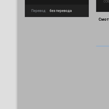
со
Перевод:
без перевода
Смот