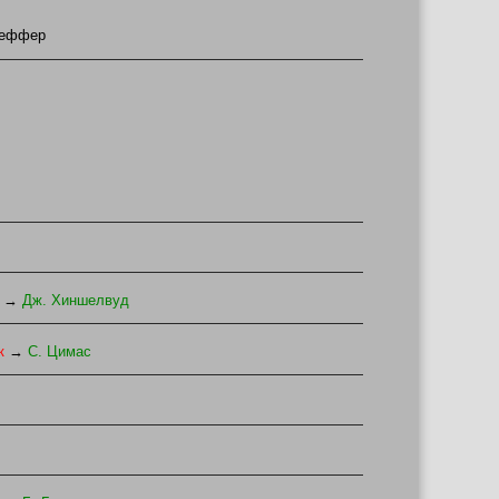
иеффер
→
Дж. Хиншелвуд
к
→
С. Цимас