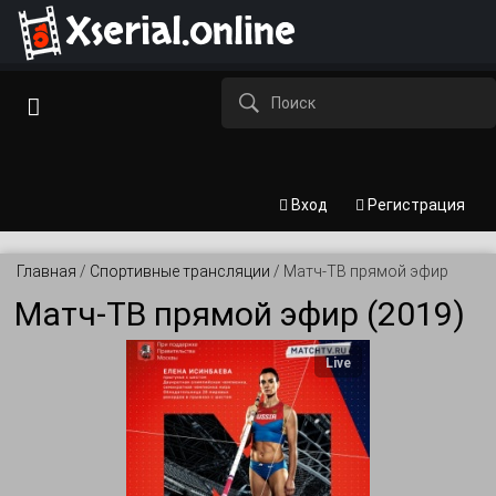
Xserial.online
Вход
Регистрация
Главная
/
Спортивные трансляции
/
Матч-ТВ прямой эфир
Матч-ТВ прямой эфир (2019)
Live