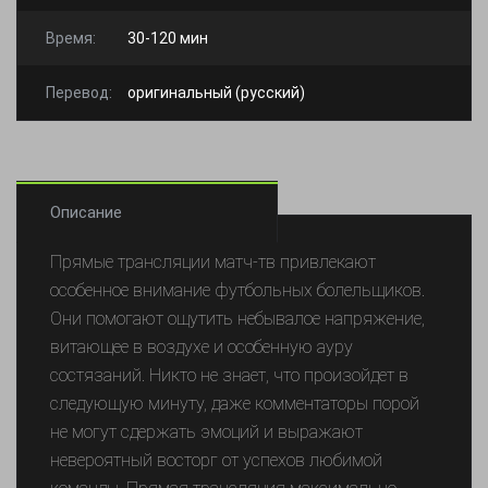
Время:
30-120 мин
Перевод:
оригинальный (русский)
Описание
Прямые трансляции матч-тв привлекают
особенное внимание футбольных болельщиков.
Они помогают ощутить небывалое напряжение,
витающее в воздухе и особенную ауру
состязаний. Никто не знает, что произойдет в
следующую минуту, даже комментаторы порой
не могут сдержать эмоций и выражают
невероятный восторг от успехов любимой