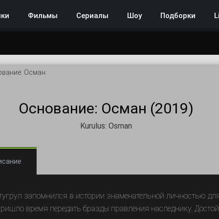
нки
Фильмы
Сериалы
Шоу
Подборки
L
вание: Осман
Основание: Осман (2019)
Kurulus: Osman
исание
тугрул запомнился в истории знаменательной личностью для 
пришло время передать бразды правления наследнику. Достой