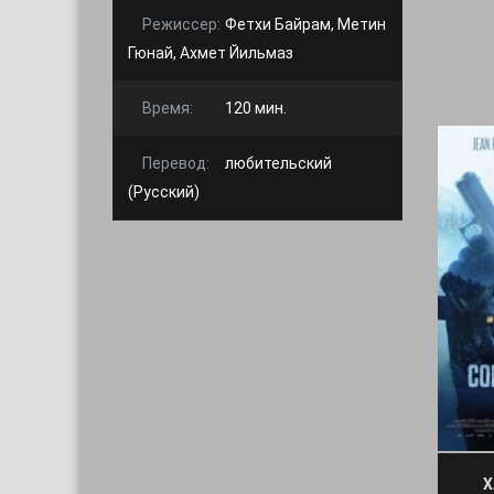
Режиссер:
Фетхи Байрам, Метин
Гюнай, Ахмет Йильмаз
Время:
120 мин.
Перевод:
любительский
(Русский)
Х