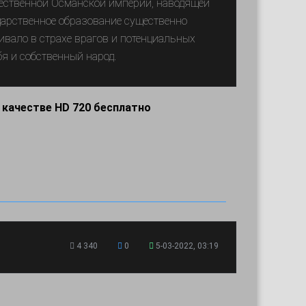
щественной Османской империи, наводящей
дарственное образование существенно
вало в страхе врагов и потенциальных
я и собственный народ.
 качестве HD 720 бесплатно
4 340
0
5-03-2022, 03:19