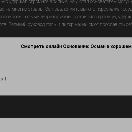
лько удержал огромное влияние, но и стал основателем могу
ас на многие страны. За правления главного персонажа госу
полнилось новыми территориями, расширило границы, удержи
ртв. Великий руководитель и лидер нации смог прославить себ
Смотреть онлайн Основание: Осман в хорошем
р 1