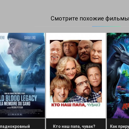
Смотрите похожие фильмы
ладнокровный
Кто наш папа, чувак?
Как прир