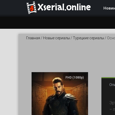
Xserial.online
Нови
Главная
/
Новые сериалы
/
Турецкие сериалы
/
Осно
FHD (1080p)
Оп
Эр
– 