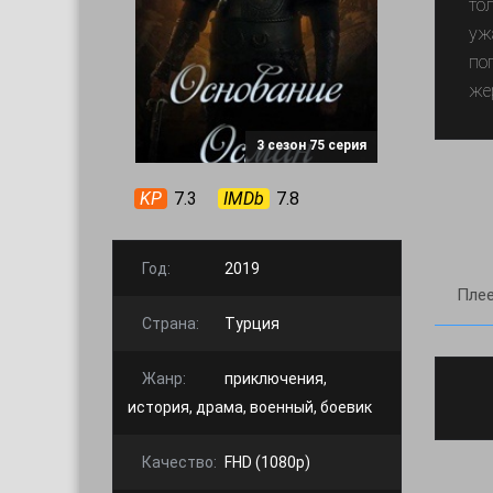
то
уж
по
же
3 сезон 75 серия
KP
7.3
IMDb
7.8
Год:
2019
Плее
Страна:
Турция
Жанр:
приключения,
история, драма, военный, боевик
Качество:
FHD (1080p)