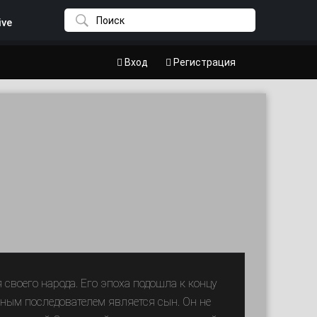
ive
Вход
Регистрация
своего народа. Его эпоха подошла к концу
ным последователем является сын. Он не