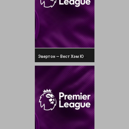
Эвертон — Вест Хэм Юнайтед прямая трансляция 15 марта 2025