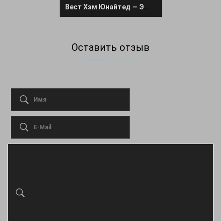
Вест Хэм Юнайтед — Эвертон прямая трансляция 9 ноября 2024
Оставить отзыв