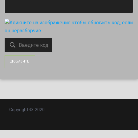
ДОБАВИТЬ
Copyright ©.
2020