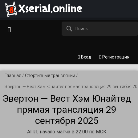
Xserial.online
Вход
Регистрация
Главная
/
Спортивные трансляции
/
Эвертон — Вест Хэм Юнайтед прямая трансляция 29 сентября 20
Эвертон — Вест Хэм Юнайтед
прямая трансляция 29
сентября 2025
АПЛ, начало матча в 22:00 по МСК