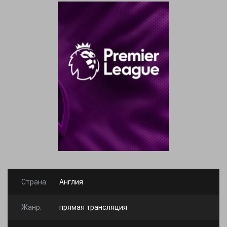
Страна:
Англия
Жанр:
прямая трансляция