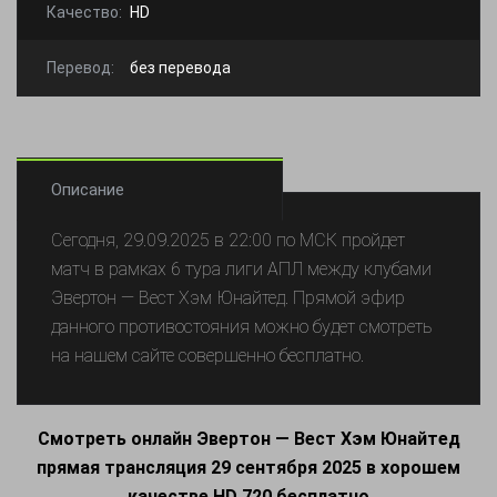
Качество:
HD
Перевод:
без перевода
Описание
Сегодня, 29.09.2025 в 22:00 по МСК пройдет
матч в рамках 6 тура лиги АПЛ между клубами
Эвертон — Вест Хэм Юнайтед. Прямой эфир
данного противостояния можно будет смотреть
на нашем сайте совершенно бесплатно.
Смотреть онлайн Эвертон — Вест Хэм Юнайтед
прямая трансляция 29 сентября 2025 в хорошем
качестве HD 720 бесплатно