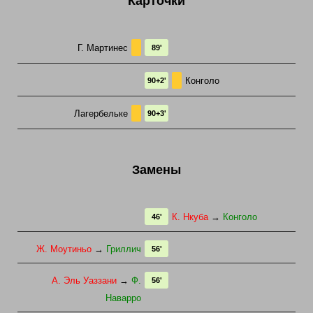
Карточки
Г. Мартинес
89'
Конголо
90+2'
Лагербельке
90+3'
Замены
К. Нкуба
→
Конголо
46'
Ж. Моутиньо
→
Гриллич
56'
А. Эль Уаззани
→
Ф.
56'
Наварро