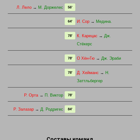
Л. Лело
→
М. Доржелес
56'
И. Сор
→
Медина.
64'
К. Карецас
→
Дж.
78'
Стёкерс
О Хён-Гю
→
Дж. Эраби
78'
Д. Хейманс
→
Н.
78'
Заттльбергер
Р. Орта
→
П. Виктор
78'
Р. Залазар
→
Д. Родригес
84'
Составы команд