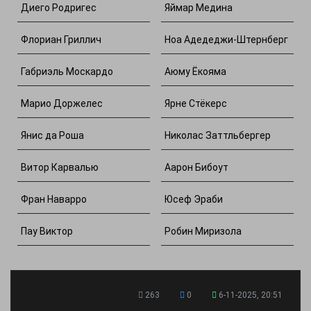
Диего Родригес
Яймар Медина
Флориан Гриллич
Ноа Адедеджи-Штернберг
Габриэль Москардо
Аюму Ёкояма
Марио Доржелес
Ярне Стёкерс
Янис да Роша
Николас Заттльбергер
Витор Карвалью
Аарон Бибоут
Фран Наварро
Юсеф Эраби
Пау Виктор
Робин Миризола
263
0
6-11-2025, 20:51