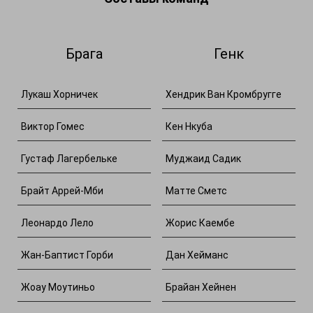
Брага
Генк
Лукаш Хорничек
Хендрик Ван Кромбругге
Виктор Гомес
Кен Нкуба
Густаф Лагербельке
Муджаид Садик
Брайт Аррей-Мби
Матте Сметс
Леонардо Лело
Жорис Каембе
Жан-Баптист Горби
Дан Хейманс
Жоау Моутиньо
Брайан Хейнен