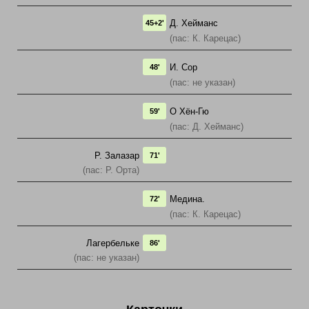
Д. Хейманс
45+2'
(пас: К. Карецас)
И. Сор
48'
(пас: не указан)
О Хён-Гю
59'
(пас: Д. Хейманс)
Р. Залазар
71'
(пас: Р. Орта)
Медина.
72'
(пас: К. Карецас)
Лагербельке
86'
(пас: не указан)