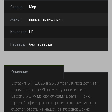
Страна:
Мир
Жанр:
прямая трансляция
Качество:
HD
Перевод:
без перевода
Описание
Сегодня, 6.11.2025 в 23:00 по МСК пройдет матч
в рамках League Stage – 4 тура лиги Лига
Европы УЕФА между клубами Брага — Генк.
Прямой эфир данного противостояния можно
будет смотреть на нашем сайте совершенно