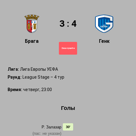
3 : 4
Брага
Генк
Завершён
Лига:
Лига Европы УЕФА
Раунд:
League Stage – 4 тур
Время:
четверг, 23:00
Голы
Р. Залазар
30'
(пас: не указан)