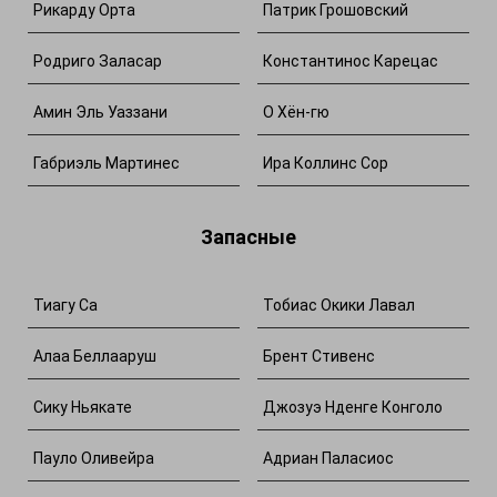
Рикарду Орта
Патрик Грошовский
Родриго Заласар
Константинос Карецас
Амин Эль Уаззани
О Хён-гю
Габриэль Мартинес
Ира Коллинс Сор
Запасные
Тиагу Са
Тобиас Окики Лавал
Алаа Беллааруш
Брент Стивенс
Сику Ньякате
Джозуэ Нденге Конголо
Пауло Оливейра
Адриан Паласиос