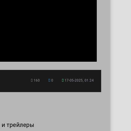
160
0
17-05-2025, 01:24
 и трейлеры