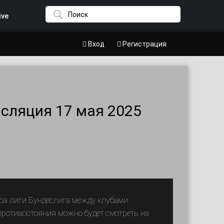
ive
Вход
Регистрация
сляция 17 мая 2025
тура лиги Бундеслига между клубами
ротивостояния можно будет смотреть на