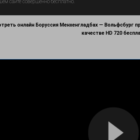
шем сайте совершенно бесплатно.
треть онлайн Боруссия Менхенгладбах — Вольфсбург пр
качестве HD 720 беспл