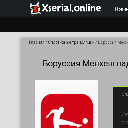
Xserial.online
Нови
Главная
/
Спортивные трансляции
/
Боруссия Менхе
Боруссия Менхенгла
Оп
Се
Бо