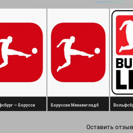
Вольфсбург — Боруссия Менхенгладбах прямая трансляция 14 января 2025
Боруссия Менхенгладбах — Боруссия Дортмунд прямая трансляция 7 декабря 2024
Оставить отзы